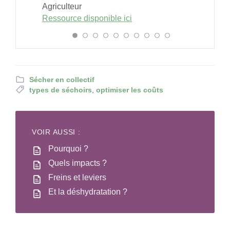
Agriculteur
Ressource disponible ici
Sécher en collectif
types de séchoirs
,
optimiser les coûts
VOIR AUSSI :
Pourquoi ?
Quels impacts ?
Freins et leviers
Et la déshydratation ?