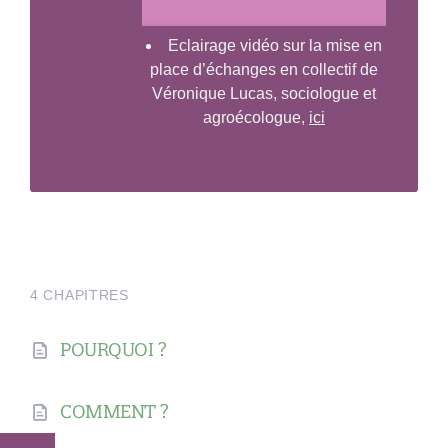
Eclairage vidéo sur la mise en
place d’échanges en collectif de
Véronique Lucas, sociologue et
agroécologue,
ici
4 CHAPITRES
POURQUOI ?
COMMENT ?