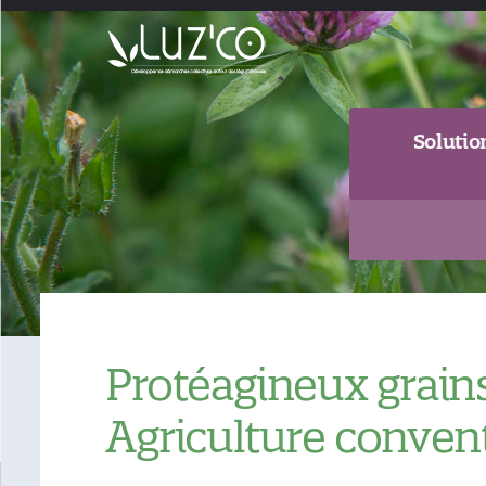
Solutio
Protéagineux grains
Agriculture conven