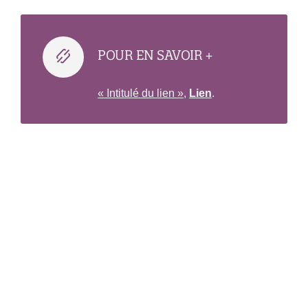
POUR EN SAVOIR +
« Intitulé du lien »
,
Lien
.